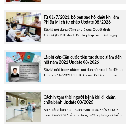
nhằm hỗ trợ, tháo gỡ khó khăn cho các đối tượng
chịu ảnh hưởng bởi dịch Covid-19. Theo Thông tư
này, sẽ tiếp tục gia hạn thời gian giảm phí, lệ phí áp
dụng từ ngày......
Từ 01/7/2021, bỏ bản sao hộ khẩu khi làm
Phiếu lý lịch tư pháp Update 08/2026
Đây là nội dung đáng chú ý của Quyết định
1050/QĐ-BTP được Bộ Tư pháp ban hành ngày
23/6/2021 về công bố thủ tục hành chính sửa đổi,
bổ sung trong lĩnh vực lý lịch tư pháp. Theo đó,
thành phần hồ sơ khi thực hiện thủ tục cấp Phiếu lý
lịch tư pháp gồm:......
Lệ phí cấp Căn cước tiếp tục được giảm đến
hết năm 2021 Update 08/2026
Đây là một trong những nội dung được nhắc đến tại
Thông tư 47/2021/TT-BTC của Bộ Tài chính ban
hành ngày 24/6/2021 về hỗ trợ, tháo gỡ khó khăn
đối với đối tượng chịu ảnh hưởng bởi dịch Covid-
19. Theo đó, kể từ ngày 01/7/2021 đến hết ngày
31/12/2021, lệ phí cấp Căn cước công......
Cách ly tạm thời người bệnh khi đi khám,
chữa bệnh Update 08/2026
Bộ Y tế đã ban hành Công văn số 5072/BYT-KCB
ngày 24/6/2021 về việc tăng cường phòng và kiểm
soát lây nhiễm Covid-19 trong các cơ sở khám,
chữa bệnh. Trong đó, Bộ Y tế đề nghị cần bố trí khu