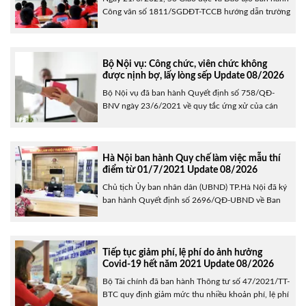
Công văn số 1811/SGDĐT-TCCB hướng dẫn trường
hợp thuộc diện hợp đồng lao động do Sở Giáo dục
và Đào tạo ký kết. Để kịp thời giải quyết chế độ cho
các trường hợp giáo viên ký hợp đồng lao động, Sở
Giáo dục và......
Bộ Nội vụ: Công chức, viên chức không
được nịnh bợ, lấy lòng sếp Update 08/2026
Bộ Nội vụ đã ban hành Quyết định số 758/QĐ-
BNV ngày 23/6/2021 về quy tắc ứng xử của cán
bộ, công chức, viên chức, người lao động của cơ
quan này. Theo đó, ngoài yêu cầu về trang phục
công sở của công chức, viên chức, người lao động
của Bộ Nội vụ phải kín......
Hà Nội ban hành Quy chế làm việc mẫu thí
điểm từ 01/7/2021 Update 08/2026
Chủ tịch Ủy ban nhân dân (UBND) TP.Hà Nội đã ký
ban hành Quyết định số 2696/QĐ-UBND về Ban
hành quy chế làm việc mẫu của UBND phường khi
thực hiện thí điểm mô hình chính quyền đô thị tại
Hà Nội. Quy chế này quy định nguyên tắc, chế độ
trách nhiệm, lề lối......
Tiếp tục giảm phí, lệ phí do ảnh hưởng
Covid-19 hết năm 2021 Update 08/2026
Bộ Tài chính đã ban hành Thông tư số 47/2021/TT-
BTC quy định giảm mức thu nhiều khoản phí, lệ phí