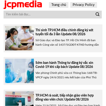
Skip
Trang chủ
Privacy Policy
to
content
Thí sinh TP.HCM điều chỉnh đăng ký xét
tuyển tối đa 3 lần Update 08/2026
Sở Giáo dục và Đào tạo TP. Hồ Chí Minh đã ban
hành Công văn số 1437/SGDĐT-KTKĐ hướng dẫn
thi tốt nghiệp Trung học phổ thông (THPT) năm
2021. Theo đó, thí sinh được điều chỉnh đăng ký
xét tuyển online sau khi đã có kết quả thi tốt nghiệp
THPT. Mỗi thí sinh được......
Sớm ban hành Thông tư đăng ký vắc xin
Covid-19 khi cấp bách Update 08/2026
Văn phòng Chính phủ vừa có Thông báo 168/TB-
VPCP ngày 24/6/2021 nêu kết luận của Phó Thủ
tướng Vũ Đức Đam tại cuộc họp thường trực Ban
chỉ đạo Quốc gia phòng, chống dịch Covid-19. Sau
khi nghe báo cáo, Phó Thủ tướng kết luận về dự
thảo Thông tư hướng dẫn đăng ký, lưu......
TP.HCM rà soát, tiếp nhận giáo viên hợp
đồng vào viên chức Update 08/2026
Ngày 21/6/2021, Sở Giáo dục và Đào tạo ban hành